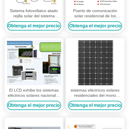
Sistema fotovoltaico atado
Puerto de comunicación
rejilla solar del sistema
solar residencial de los
eléctrico de la casa llena de
sistemas eléctricos RS232 de
Obtenga el mejor precio
Obtenga el mejor precio
260 W
la protección del ingreso
IP65
El LCD exhibe los sistemas
sistemas eléctricos solares
eléctricos solares nacionales
residenciales del mono
con los disyuntores de la
estanque de peces del panel
Obtenga el mejor precio
Obtenga el mejor precio
CA/de DC
solar 320W 3,2 milímetros de
vidrio moderado grueso