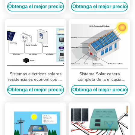
paneles solares residenciales
12V/12AH SMF del hogar
Obtenga el mejor precio
Obtenga el mejor precio
para la bomba de agua
multilingüe del LCD
utilizó el picovoltio solar
Sistemas eléctricos solares
Sistema Solar casera
residenciales económicos de
completa de la eficacia
energía 3,2 milímetros de
96,60% máximos tiempo de
Obtenga el mejor precio
Obtenga el mejor precio
vidrio moderado grueso
la carga de batería de 8 - 10
horas