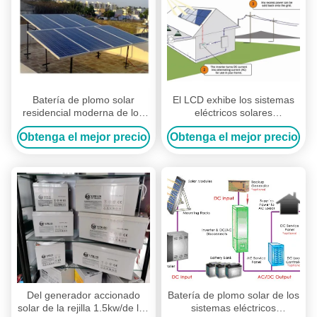
Batería de plomo solar
El LCD exhibe los sistemas
residencial moderna de los
eléctricos solares
sistemas eléctricos
residenciales 5kw con 48v el
Obtenga el mejor precio
Obtenga el mejor precio
12V/12AH SMF para la
inversor de las baterías 20A
bomba de agua
Del generador accionado
Batería de plomo solar de los
solar de la rejilla 1.5kw/de los
sistemas eléctricos