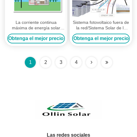
La corriente continua
Sistema fotovoltaico fuera de
máxima de energía solar
la red/Sistema Solar de la
larga del sistema 1100W De
casa con 48v el inversor de
Obtenga el mejor precio
Obtenga el mejor precio
la hora laborable cupo todos
las baterías 20A
los tiempos
1
2
3
4
Las redes sociales