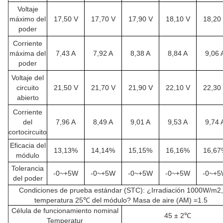
Voltaje
máximo del
17,50 V
17,70 V
17,90 V
18,10 V
18,20
poder
Corriente
máxima del
7,43 A
7,92 A
8,38 A
8,84 A
9,06 
poder
Voltaje del
circuito
21,50 V
21,70 V
21,90 V
22,10 V
22,30
abierto
Corriente
del
7,96 A
8,49 A
9,01 A
9,53 A
9,74 
cortocircuito
Eficacia del
13,13%
14,14%
15,15%
16,16%
16,67
módulo
Tolerancia
-0~+5W
-0~+5W
-0~+5W
-0~+5W
-0~+
del poder
Condiciones de prueba estándar (STC): ¿Irradiación 1000W/m2,
temperatura 25℃ del módulo? Masa de aire (AM) =1.5
Célula de funcionamiento nominal
45 ± 2℃
Temperatur