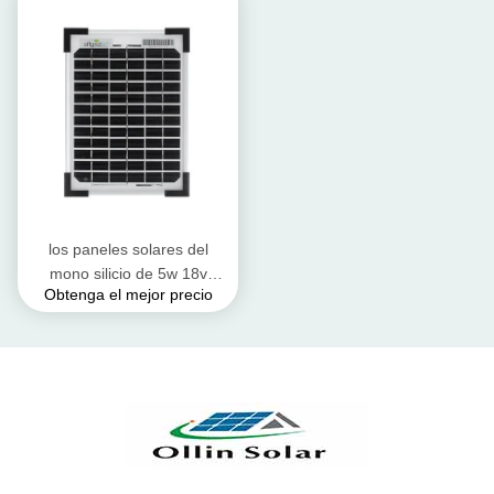
los paneles solares del
mono silicio de 5w 18v
Obtenga el mejor precio
cargan para las luces de
calle del panel solar de la
yarda