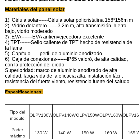
Materiales del panel solar
1). Célula solar------Célula solar policristalina 156*156m m
2). Vidrio delantero-------3.2m m, alta transmisión, hierro
bajo, vidrio moderado
.EVA-------EVA antienvejecedora excelente
3)
4).TPT-------Sello caliente de TPT hecho de resistencia de
la llama
5). Capítulo------perfil de aluminio anodizado
6). Caja de conexiones-------IP65 valoró, de alta calidad,
con la protección del diodo
Superioridad: marco de aluminio anodizado de alta
calidad, larga vida de la eficacia alta, instalación fácil,
resistencia del fuerte viento, resistencia fuerte del saludo.
Especificaciones:
Tipo del
OLPV130W
OLPV140W
OLPV150W
OLPV160W
OLPV1
módulo
Poder
130 W
140 W
150 W
160 W
165 
máximo