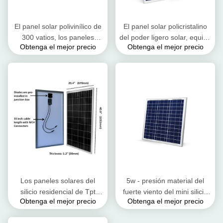
El panel solar polivinílico de
El panel solar policristalino
300 vatios, los paneles
del poder ligero solar, equipo
Obtenga el mejor precio
Obtenga el mejor precio
solares residenciales del
del panel solar de 12v 80w
marco de la aleación de
aluminio
Los paneles solares del
5w - presión material del
silicio residencial de Tpt
fuerte viento del mini silicio
Obtenga el mejor precio
Obtenga el mejor precio
Backsheet 100 vidrio
cristalino del panel solar
moderado del vatio 3.2m m
100w resistente