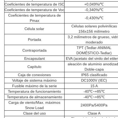
Coeficientes de temperatura de ISC
+0,049%/℃
Coeficientes de temperatura de Voc
-0,340%/℃
Coeficientes de temperatura de
-0,430%/℃
Pmax
Células solares polivinílicas
Célula solar
156x156 milímetro
3,2 milímetros de grueso, vidr
Portada
moderado
TPT (Tedlar-ANIMAL
Contraportada
DOMÉSTICO-Tedlar)
Encapsulant
EVA (acetato del vinilo del etile
aleación de aluminio anodiza
Capítulo
Doble-capa
Caja de conexiones
IP65 clasificado
Voltaje de sistema máximo
DC1000V (IEC)
Fusible máximo de la serie
15 A
Temperatura de funcionamiento
-40℃~+85℃
Temperatura de almacenamiento
-40℃~+85℃
Carga de viento/Max. máximos
2400Pa/5400Pa
Snow Load
Clase del uso
Clase A