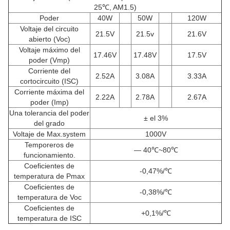
25℃, AM1.5)
Poder
40W
50W
120W
Voltaje del circuito
21.5V
21.5v
21.6V
abierto (Voc)
Voltaje máximo del
17.46V
17.48V
17.5V
poder (Vmp)
Corriente del
2.52A
3.08A
3.33A
cortocircuito (ISC)
Corriente máxima del
2.22A
2.78A
2.67A
poder (Imp)
Una tolerancia del poder
± el 3%
del grado
Voltaje de Max.system
1000V
Temporeros de
— 40℃~80℃
funcionamiento.
Coeficientes de
-0,47%/℃
temperatura de Pmax
Coeficientes de
-0,38%/℃
temperatura de Voc
Coeficientes de
+0,1%/℃
temperatura de ISC