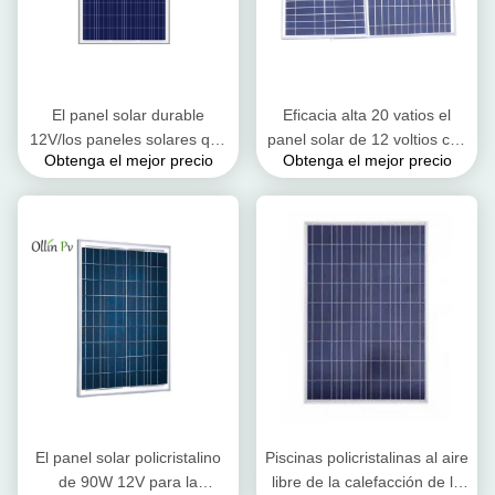
El panel solar durable
Eficacia alta 20 vatios el
12V/los paneles solares que
panel solar de 12 voltios con
Obtenga el mejor precio
Obtenga el mejor precio
acampan que accionan la
el alambre del clip de
cámara de la supervisión
cocodrilo de 5 metros
El panel solar policristalino
Piscinas policristalinas al aire
de 90W 12V para la
libre de la calefacción de la