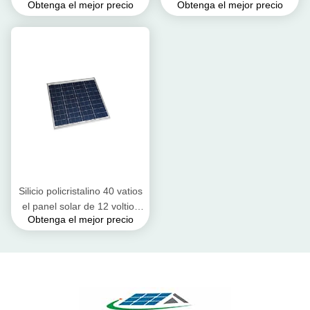
Obtenga el mejor precio
Obtenga el mejor precio
exploración espacial y el otro
carga de batería de luz de
transporte de las formas
los paneles solares
Silicio policristalino 40 vatios
el panel solar de 12 voltios
Obtenga el mejor precio
conveniente para las
condiciones extremas